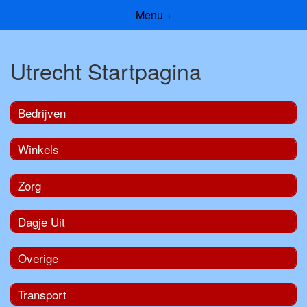
Menu +
Utrecht Startpagina
Bedrijven
Winkels
Zorg
Dagje Uit
Overige
Transport